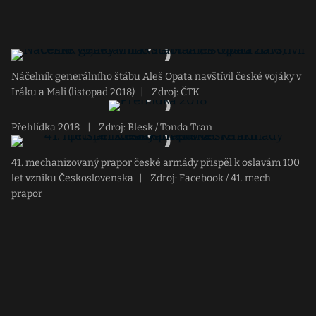
Náčelník generálního štábu Aleš Opata navštívil české vojáky v
Iráku a Mali (listopad 2018)
|
Zdroj: ČTK
Přehlídka 2018
|
Zdroj: Blesk / Tonda Tran
41. mechanizovaný prapor české armády přispěl k oslavám 100
let vzniku Československa
|
Zdroj: Facebook / 41. mech.
prapor