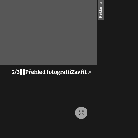
2
/
3
Přehled fotografií
Zavřít