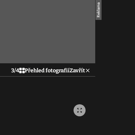
3
/
4
Přehled fotografií
Zavřít