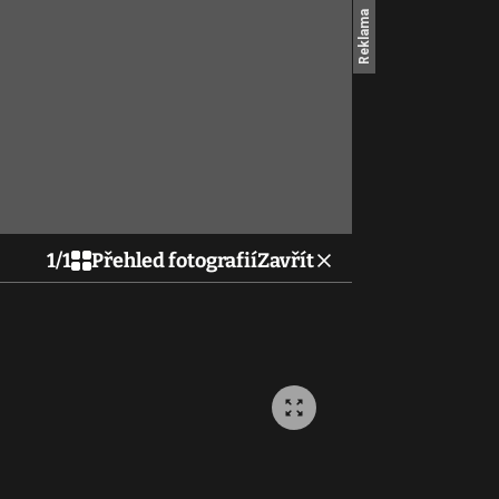
1
/
1
Přehled fotografií
Zavřít