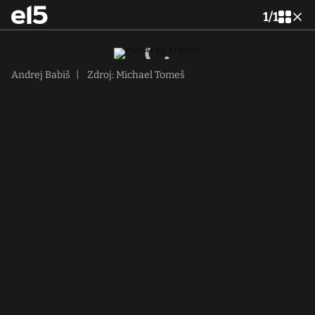
1
/
1
Andrej Babiš
|
Zdroj: Michael Tomeš