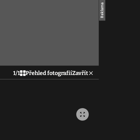
1
/
1
Přehled fotografií
Zavřít