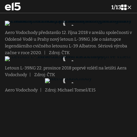
1
/
13
Aero Vodochody představilo 12. října 2018 v areálu společnosti v
Odolené Vodě u Prahy nový letoun L-39NG. Jde o nástupce
legendárního cvičného letounu L-39 Albatros. Sériová výroba
začne v roce 2020.
|
Zdroj: ČTK
Letoun L-39NG 22. prosince 2018 poprvé vzlétl na letišti Aera
Vodochody
|
Zdroj: ČTK
Aero Vodochody
|
Zdroj: Michael Tomeš/E15