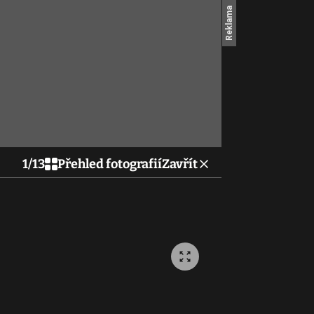
1
/
13
Přehled fotografií
Zavřít