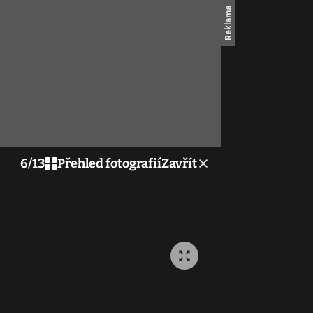
6
/
13
Přehled fotografií
Zavřít