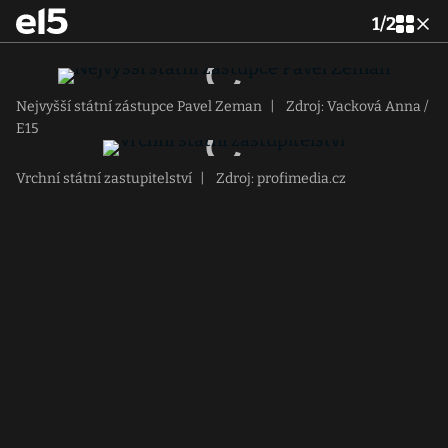
1
/
2
Nejvyšší státní zástupce Pavel Zeman
|
Zdroj: Vacková Anna /
E15
Vrchní státní zastupitelství
|
Zdroj: profimedia.cz