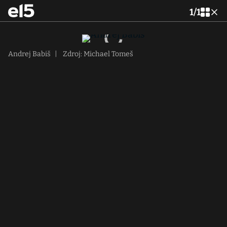
1
/
1
Andrej Babiš
|
Zdroj: Michael Tomeš