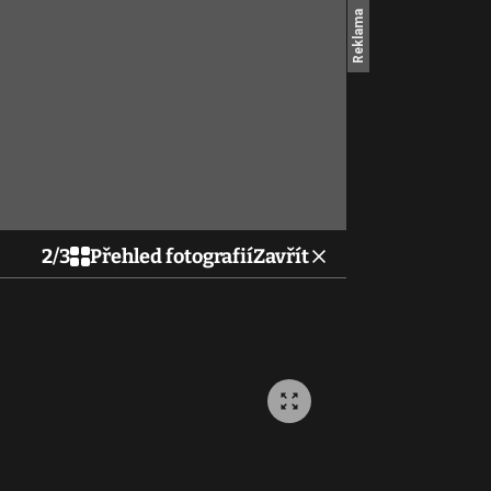
2
/
3
Přehled fotografií
Zavřít