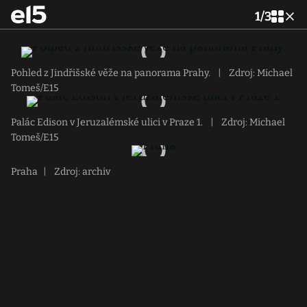
1
/
3
Pohled z Jindřišské věže na panorama Prahy.
|
Zdroj: Michael
Tomeš/E15
Palác Edison v Jeruzalémské ulici v Praze 1.
|
Zdroj: Michael
Tomeš/E15
Praha
|
Zdroj: archiv