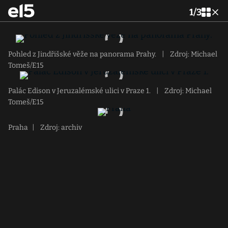
1
/
3
Pohled z Jindřišské věže na panorama Prahy.
|
Zdroj: Michael
Tomeš/E15
Palác Edison v Jeruzalémské ulici v Praze 1.
|
Zdroj: Michael
Tomeš/E15
Praha
|
Zdroj: archiv