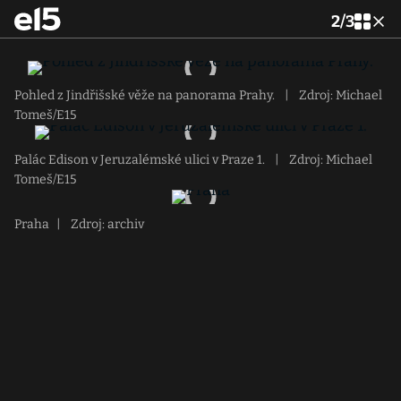
2
/
3
Pohled z Jindřišské věže na panorama Prahy.
|
Zdroj: Michael
Tomeš/E15
Palác Edison v Jeruzalémské ulici v Praze 1.
|
Zdroj: Michael
Tomeš/E15
Praha
|
Zdroj: archiv