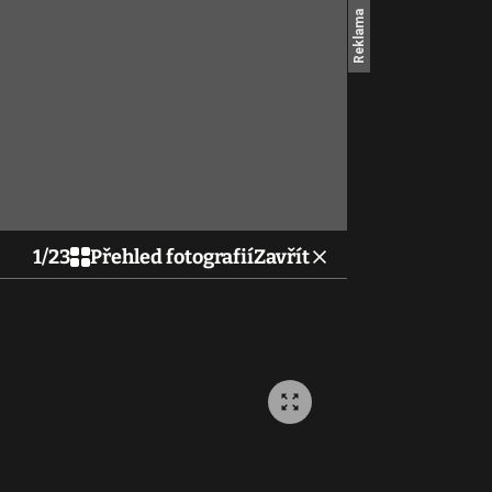
1
/
23
Přehled fotografií
Zavřít