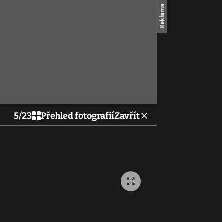
5
/
23
Přehled fotografií
Zavřít