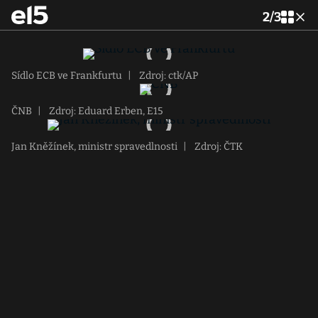
2
/
3
Sídlo ECB ve Frankfurtu
|
Zdroj: ctk/AP
ČNB
|
Zdroj: Eduard Erben, E15
Jan Kněžínek, ministr spravedlnosti
|
Zdroj: ČTK