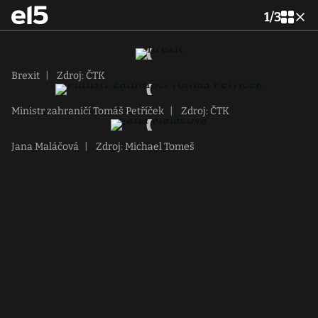
1
/
3
Brexit
|
Zdroj: ČTK
Ministr zahraničí Tomáš Petříček
|
Zdroj: ČTK
Jana Maláčová
|
Zdroj: Michael Tomeš