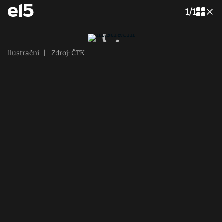
1
/
1
ilustrační
|
Zdroj: ČTK