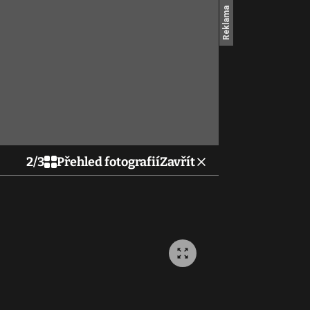
2
/
3
Přehled fotografií
Zavřít