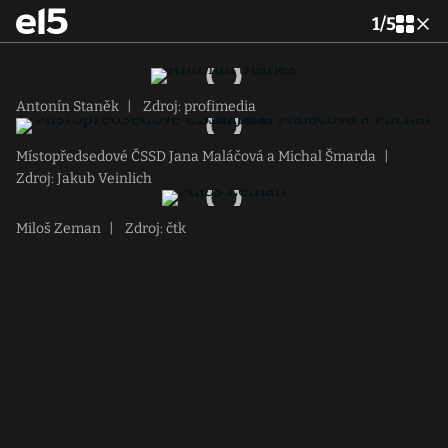
1
/
5
Antonín Staněk
|
Zdroj: profimedia
Místopředsedové ČSSD Jana Maláčová a Michal Šmarda
|
Zdroj: Jakub Veinlich
Miloš Zeman
|
Zdroj: čtk