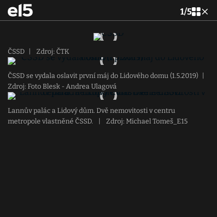
1
/
5
ČSSD
|
Zdroj: ČTK
ČSSD se vydala oslavit první máj do Lidového domu (1.5.2019)
|
Zdroj: Foto Blesk - Andrea Ulagová
Lannův palác a Lidový dům. Dvě nemovitosti v centru
metropole vlastněné ČSSD.
|
Zdroj: Michael Tomeš_E15