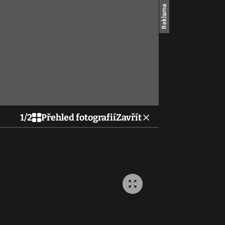
1
/
2
Přehled fotografií
Zavřít