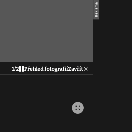
1
/
2
Přehled fotografií
Zavřít