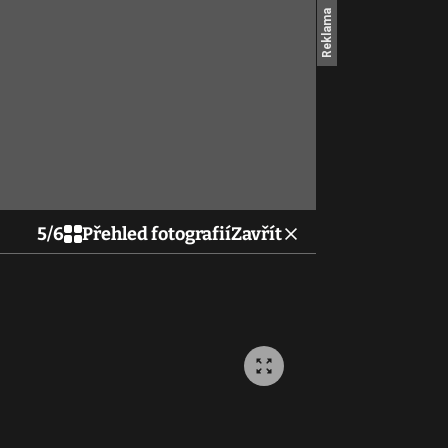
5
/
6
Přehled fotografií
Zavřít