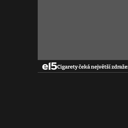
Cigarety čeká největší zdražen