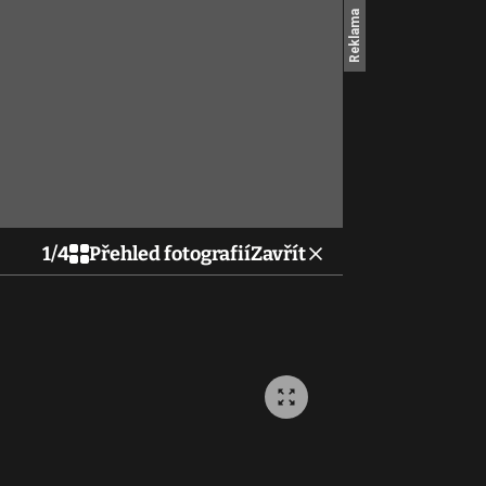
1
/
4
Přehled fotografií
Zavřít