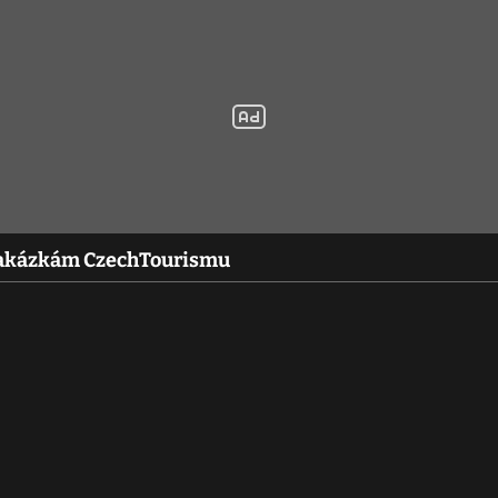
li zakázkám CzechTourismu