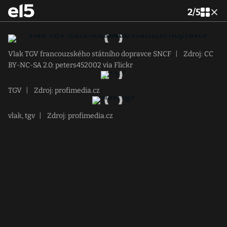
2
/
5
Vlak TGV francouzského státního dopravce SNCF
|
Zdroj: CC
BY-NC-SA 2.0: peters452002 via Flickr
TGV
|
Zdroj: profimedia.cz
vlak, tgv
|
Zdroj: profimedia.cz