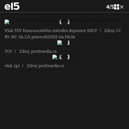
4
/
5
Vlak TGV francouzského státního dopravce SNCF
|
Zdroj: CC
BY-NC-SA 2.0: peters452002 via Flickr
TGV
|
Zdroj: profimedia.cz
vlak, tgv
|
Zdroj: profimedia.cz