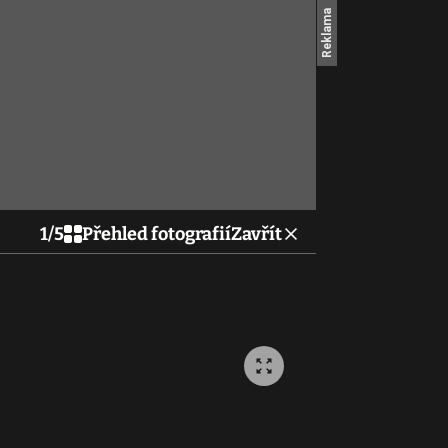
1
/
5
Přehled fotografií
Zavřít