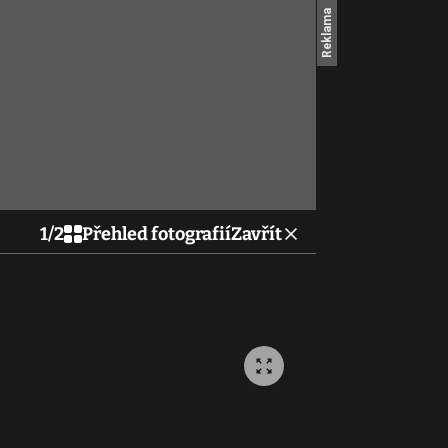
1
/
2
Přehled fotografií
Zavřít