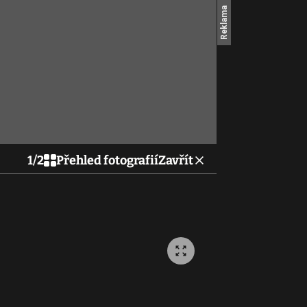
1
/
2
Přehled fotografií
Zavřít