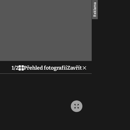
1
/
2
Přehled fotografií
Zavřít