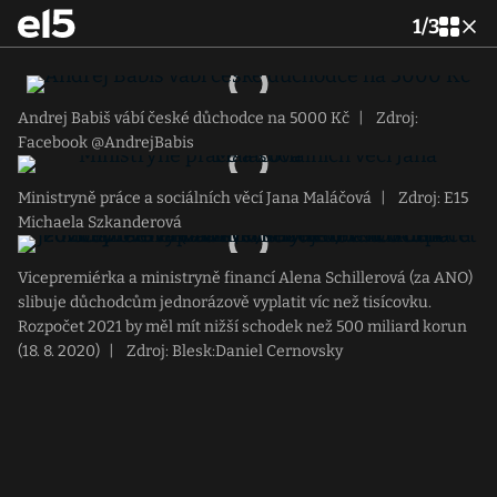
1
/
3
Andrej Babiš vábí české důchodce na 5000 Kč
|
Zdroj:
Facebook @AndrejBabis
Ministryně práce a sociálních věcí Jana Maláčová
|
Zdroj: E15
Michaela Szkanderová
Vicepremiérka a ministryně financí Alena Schillerová (za ANO)
slibuje důchodcům jednorázově vyplatit víc než tisícovku.
Rozpočet 2021 by měl mít nižší schodek než 500 miliard korun
(18. 8. 2020)
|
Zdroj: Blesk:Daniel Cernovsky