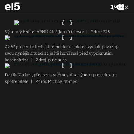
3
/
4
Výkonný ředitel APNÚ Aleš Janků (vlevo)
|
Zdroj: E15
Až 57 procent z těch, kteří odkladu splátek využili, považuje
svou nynější situaci za ještě horší než před vypuknutím
koronakrize
|
Zdroj: pujcka.co
Patrik Nacher, předseda sněmovního výboru pro ochranu
spotřebitele
|
Zdroj: Michael Tomeš