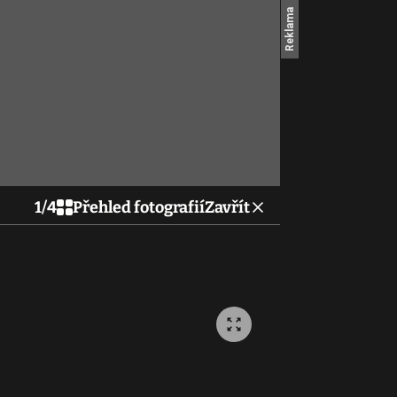
1
/
4
Přehled fotografií
Zavřít