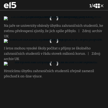
1
/
4
Na jaře se univerzity obávaly úbytku zahraničních studentů, ke
svému překvapení zjistily, že jich spíše přibylo.
|
Zdroj: archiv
UK
I letos mohou vysoké školy počítat s příjmy ze školného
zahraničních studentů v řádu stovek milionů korun.
|
Zdroj:
archiv UK
Hrozícímu úbytku zahraničních studentů zřejmě zamezil
přechod k on-line výuce.