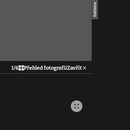
1
/
6
Přehled fotografií
Zavřít