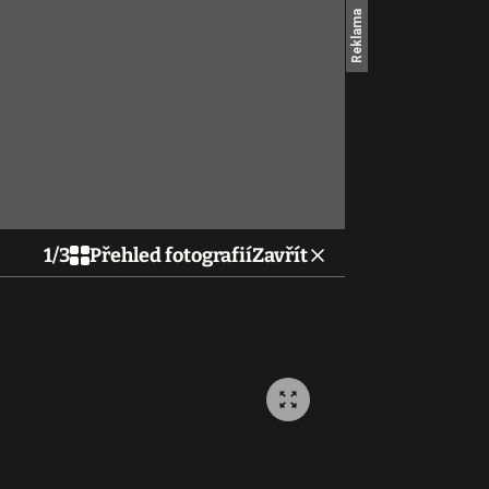
1
/
3
Přehled fotografií
Zavřít