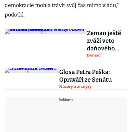
demokracie mohla trávit svůj čas mimo vládu,“
podotkl.
Zeman ještě
zváží veto
daňového
balíčku. Po
Domácí
Babišovi chce
závazek, že
Glosa Petra Peška:
změny budou
Opraváři ze Senátu
jen na dva
Názory a analýzy
roky