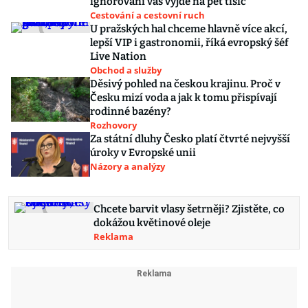
ignorování vás vyjde na pět tisíc
Cestování a cestovní ruch
U pražských hal chceme hlavně více akcí,
lepší VIP i gastronomii, říká evropský šéf
Live Nation
Obchod a služby
Děsivý pohled na českou krajinu. Proč v
Česku mizí voda a jak k tomu přispívají
rodinné bazény?
Rozhovory
Za státní dluhy Česko platí čtvrté nejvyšší
úroky v Evropské unii
Názory a analýzy
Chcete barvit vlasy šetrněji? Zjistěte, co
dokážou květinové oleje
Reklama