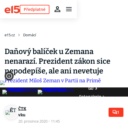
Předplatné
e15.cz
Domácí
Daňový balíček u Zemana
nenarazí. Prezident zákon sice
nepodepíše, ale ani nevetuje
3
Fotogalerie
ČTK
1
vku
20. prosince 2020
·
11:45