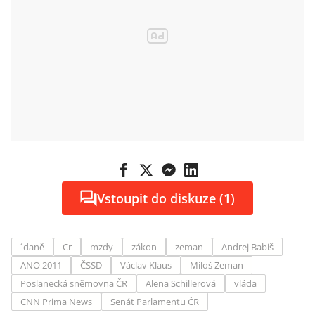
Vstoupit do diskuze (1)
´daně
Cr
mzdy
zákon
zeman
Andrej Babiš
ANO 2011
ČSSD
Václav Klaus
Miloš Zeman
Poslanecká sněmovna ČR
Alena Schillerová
vláda
CNN Prima News
Senát Parlamentu ČR