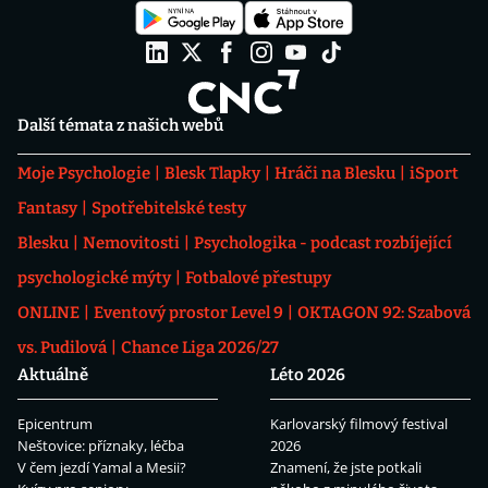
Další témata z našich webů
Moje Psychologie
Blesk Tlapky
Hráči na Blesku
iSport
Fantasy
Spotřebitelské testy
Blesku
Nemovitosti
Psychologika - podcast rozbíjející
psychologické mýty
Fotbalové přestupy
ONLINE
Eventový prostor Level 9
OKTAGON 92: Szabová
vs. Pudilová
Chance Liga 2026/27
Aktuálně
Léto 2026
Epicentrum
Karlovarský filmový festival
Neštovice: příznaky, léčba
2026
V čem jezdí Yamal a Mesii?
Znamení, že jste potkali