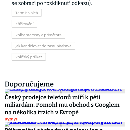
se zobrazí po rozkliknutí odkazu).
Termín voleb
Křížkování
Volba starosty a primátora
Jak kandidovat do zastupitelstva
Voličský průkaz
Doporučujeme
Český prodejce telefonů míří k pěti
miliardám. Pomohl mu obchod s Googlem
na několika trzích v Evropě
Byznys