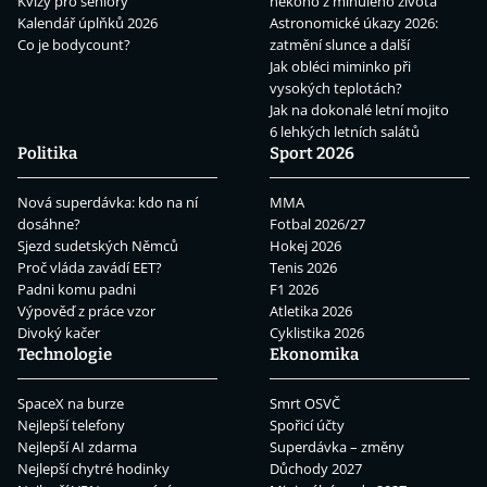
Kvízy pro seniory
někoho z minulého života
Kalendář úplňků 2026
Astronomické úkazy 2026:
Co je bodycount?
zatmění slunce a další
Jak obléci miminko při
vysokých teplotách?
Jak na dokonalé letní mojito
6 lehkých letních salátů
Politika
Sport 2026
Nová superdávka: kdo na ní
MMA
dosáhne?
Fotbal 2026/27
Sjezd sudetských Němců
Hokej 2026
Proč vláda zavádí EET?
Tenis 2026
Padni komu padni
F1 2026
Výpověď z práce vzor
Atletika 2026
Divoký kačer
Cyklistika 2026
Technologie
Ekonomika
SpaceX na burze
Smrt OSVČ
Nejlepší telefony
Spořicí účty
Nejlepší AI zdarma
Superdávka – změny
Nejlepší chytré hodinky
Důchody 2027