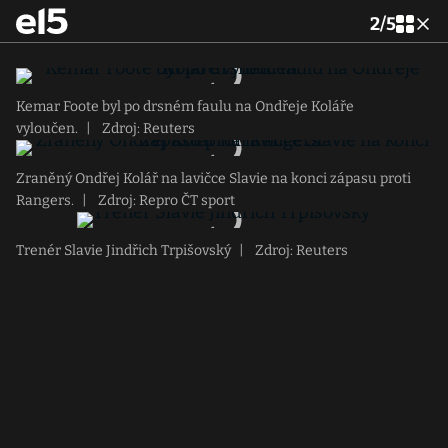
2
/
5
Kemar Foote byl po drsném faulu na Ondřeje Koláře
vyloučen.
|
Zdroj: Reuters
Zraněný Ondřej Kolář na lavičce Slavie na konci zápasu proti
Rangers.
|
Zdroj: Repro ČT sport
Trenér Slavie Jindřich Trpišovský
|
Zdroj: Reuters