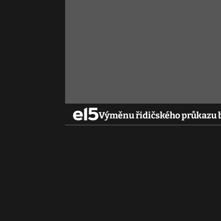
Výměnu řidičského průkazu b