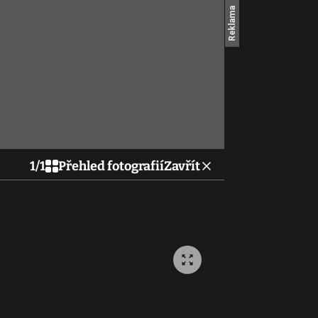
1
/
1
Přehled fotografií
Zavřít