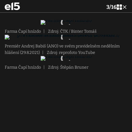
3
/
16
Farma Čapí hnízdo
|
Zdroj: ČTK / Binter Tomáš
Premiér Andrej Babiš (ANO) ve svém pravidelném nedělním
hlášení (29.8.2021)
|
Zdroj: reprofoto YouTube
Farma Čapí hnízdo
|
Zdroj: Štěpán Bruner