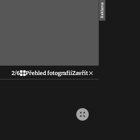
2
/
6
Přehled fotografií
Zavřít