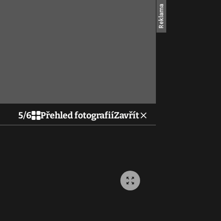
5
/
6
Přehled fotografií
Zavřít