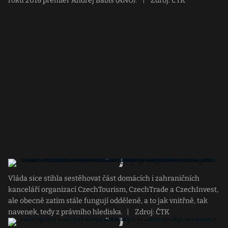
roku 2018 premiér Andrej Babiš (ANO).
|
Zdroj: CTK
Vláda sice stihla sestěhovat část domácích i zahraničních
kanceláří organizací CzechTourism, CzechTrade a CzechInvest,
ale obecně zatím stále fungují odděleně, a to jak vnitřně, tak
navenek, tedy z právního hlediska.
|
Zdroj: ČTK