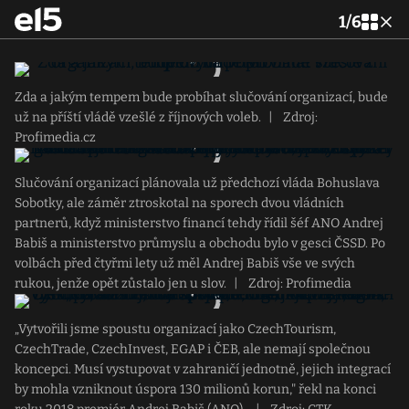
1
/
6
Zda a jakým tempem bude probíhat slučování organizací, bude
už na příští vládě vzešlé z říjnových voleb.
|
Zdroj:
Profimedia.cz
Slučování organizací plánovala už předchozí vláda Bohuslava
Sobotky, ale záměr ztroskotal na sporech dvou vládních
partnerů, když ministerstvo financí tehdy řídil šéf ANO Andrej
Babiš a ministerstvo průmyslu a obchodu bylo v gesci ČSSD. Po
volbách před čtyřmi lety už měl Andrej Babiš vše ve svých
rukou, jenže opět zůstalo jen u slov.
|
Zdroj: Profimedia
„Vytvořili jsme spoustu organizací jako CzechTourism,
CzechTrade, CzechInvest, EGAP i ČEB, ale nemají společnou
koncepci. Musí vystupovat v zahraničí jednotně, jejich integrací
by mohla vzniknout úspora 130 milionů korun," řekl na konci