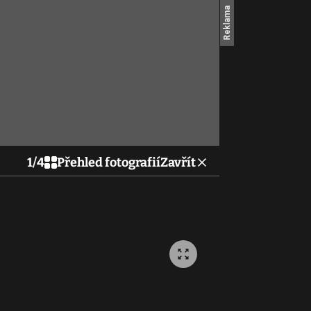
1
/
4
Přehled fotografií
Zavřít