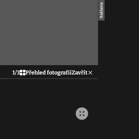
1
/
3
Přehled fotografií
Zavřít