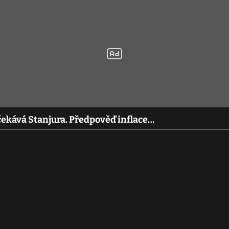
čekává Stanjura. Předpověď inflace…