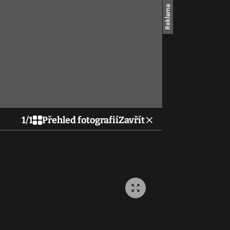
1
/
1
Přehled fotografií
Zavřít