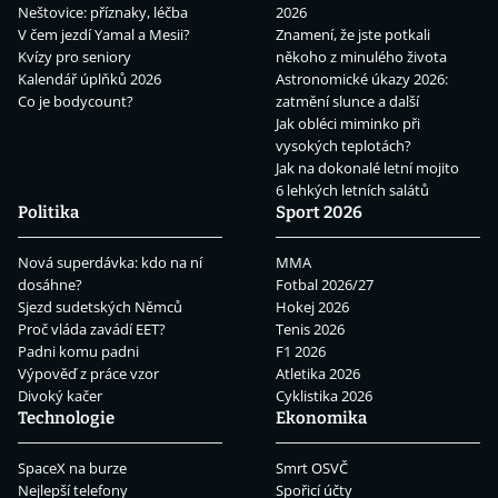
Neštovice: příznaky, léčba
2026
V čem jezdí Yamal a Mesii?
Znamení, že jste potkali
Kvízy pro seniory
někoho z minulého života
Kalendář úplňků 2026
Astronomické úkazy 2026:
Co je bodycount?
zatmění slunce a další
Jak obléci miminko při
vysokých teplotách?
Jak na dokonalé letní mojito
6 lehkých letních salátů
Politika
Sport 2026
Nová superdávka: kdo na ní
MMA
dosáhne?
Fotbal 2026/27
Sjezd sudetských Němců
Hokej 2026
Proč vláda zavádí EET?
Tenis 2026
Padni komu padni
F1 2026
Výpověď z práce vzor
Atletika 2026
Divoký kačer
Cyklistika 2026
Technologie
Ekonomika
SpaceX na burze
Smrt OSVČ
Nejlepší telefony
Spořicí účty