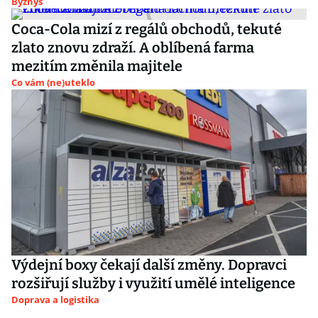
Byznys
Coca-Cola mizí z regálů obchodů, tekuté
zlato znovu zdraží. A oblíbená farma
mezitím změnila majitele
Co vám (ne)uteklo
Výdejní boxy čekají další změny. Dopravci
rozšiřují služby i využití umělé inteligence
Doprava a logistika