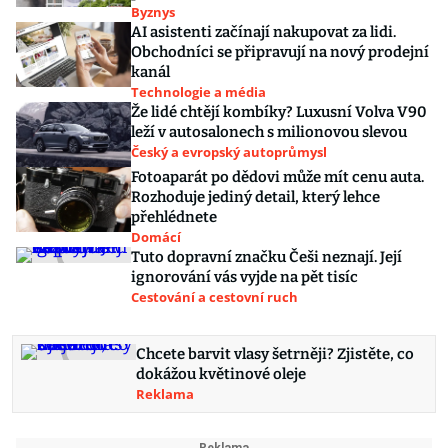
Byznys
AI asistenti začínají nakupovat za lidi.
Obchodníci se připravují na nový prodejní
kanál
Technologie a média
Že lidé chtějí kombíky? Luxusní Volva V90
leží v autosalonech s milionovou slevou
Český a evropský autoprůmysl
Fotoaparát po dědovi může mít cenu auta.
Rozhoduje jediný detail, který lehce
přehlédnete
Domácí
Tuto dopravní značku Češi neznají. Její
ignorování vás vyjde na pět tisíc
Cestování a cestovní ruch
Chcete barvit vlasy šetrněji? Zjistěte, co
dokážou květinové oleje
Reklama