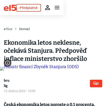
Předplatné
e15.cz
Domácí
Ekonomika letos neklesne,
očekává Stanjura. Předpověď
inflace ministerstvo zhoršilo
bru
0
lig
12. dubna 2023
·
10:59
Česká ekonomika letos poroste o 0,1 procenta,